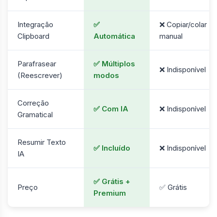
Integração
✅
❌ Copiar/colar
Clipboard
Automática
manual
Parafrasear
✅ Múltiplos
❌ Indisponível
(Reescrever)
modos
Correção
✅ Com IA
❌ Indisponível
Gramatical
Resumir Texto
✅ Incluído
❌ Indisponível
IA
✅ Grátis +
Preço
✅ Grátis
Premium