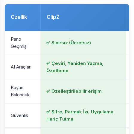
Özellik
ClipZ
Pano
✅ Sınırsız (Ücretsiz)
⚠
Geçmişi
✅ Çeviri, Yeniden Yazma,
AI Araçları
Özetleme
Kayan
✅ Özelleştirilebilir erişim
Baloncuk
✅ Şifre, Parmak İzi, Uygulama
Güvenlik
Hariç Tutma