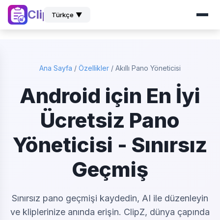
ClipZ
Türkçe ▼
Ana Sayfa
/
Özellikler
/
Akıllı Pano Yöneticisi
Android için En İyi
Ücretsiz Pano
Yöneticisi - Sınırsız
Geçmiş
Sınırsız pano geçmişi kaydedin, AI ile düzenleyin
ve kliplerinize anında erişin. ClipZ, dünya çapında