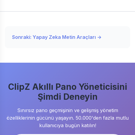
Sonraki: Yapay Zeka Metin Araçları →
ClipZ Akıllı Pano Yöneticisini
Şimdi Deneyin
Sınırsız pano geçmişinin ve gelişmiş yönetim
özelliklerinin gücünü yaşayın. 50.000'den fazla mutlu
kullanıcıya bugün katılın!