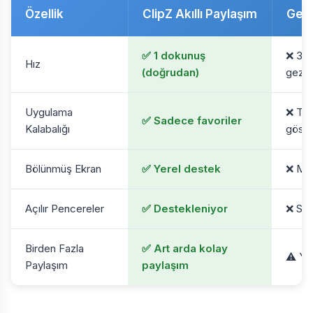
Özellik
ClipZ Akıllı Paylaşım
Gele
✅ 1 dokunuş
❌ 3-
Hız
(doğrudan)
gezint
Uygulama
❌ Tüm
✅ Sadece favoriler
Kalabalığı
göster
Bölünmüş Ekran
✅ Yerel destek
❌ Mev
Açılır Pencereler
✅ Destekleniyor
❌ Sad
Birden Fazla
✅ Art arda kolay
⚠️ Ye
Paylaşım
paylaşım