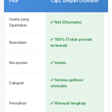
Fitur
ClipZ Simpan Otomatis
M
Usaha yang
❌
✅ Nol (Otomatis)
Diperlukan
s
✅ 100% (Tidak pernah
⚠
Keandalan
terlewat)
l
❌
Kecepatan
✅ Instan
e
✅ Semua aplikasi
Cakupan
⚠
otomatis
❌
Pemulihan
✅ Riwayat lengkap
d