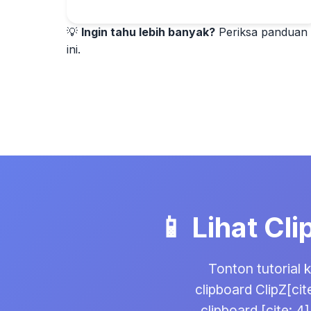
💡
Ingin tahu lebih banyak?
Periksa
panduan l
ini.
📱 Lihat Cl
Tonton tutorial 
clipboard ClipZ[ci
clipboard [cite: 