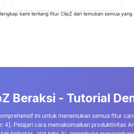
engkap kami tentang fitur ClipZ
dan temukan semua yang bi
ipZ Beraksi - Tutorial 
komprehensif ini untuk menemukan semua fitur can
te: 4]. Pelajari cara memaksimalkan produktivitas 
4] tak terbatas, alat teks AI, gelembung mengambang