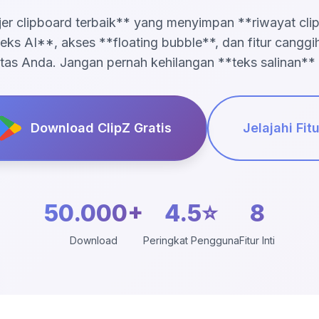
er clipboard terbaik** yang menyimpan **riwayat cli
eks AI**, akses **floating bubble**, dan fitur cangg
itas Anda. Jangan pernah kehilangan **teks salinan** 
Download ClipZ Gratis
Jelajahi Fitu
50.000+
4.5⭐
8
Download
Peringkat Pengguna
Fitur Inti