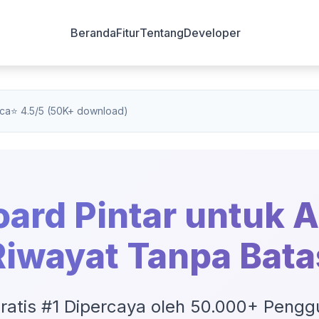
Beranda
Fitur
Tentang
Developer
aca
⭐ 4.5/5 (50K+ download)
oard Pintar untuk 
Riwayat Tanpa Bata
Gratis #1 Dipercaya oleh 50.000+ Pengg