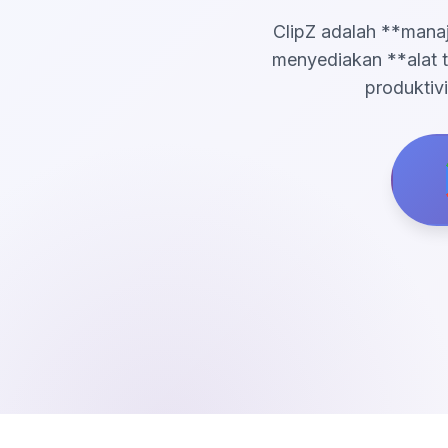
ClipZ adalah **manaj
menyediakan **alat t
produktiv