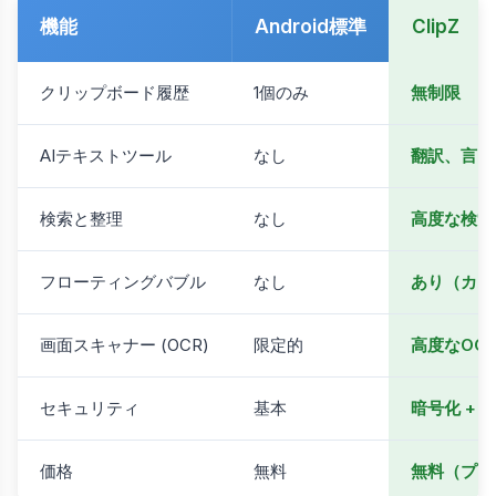
機能
Android標準
ClipZ
クリップボード履歴
1個のみ
無制限
AIテキストツール
なし
翻訳、言い
検索と整理
なし
高度な検索
フローティングバブル
なし
あり（カス
画面スキャナー (OCR)
限定的
高度なOC
セキュリティ
基本
暗号化 + 
価格
無料
無料（プレ