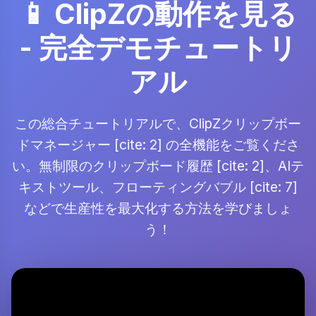
📱 ClipZの動作を見る
- 完全デモチュートリ
アル
この総合チュートリアルで、ClipZクリップボー
ドマネージャー [cite: 2] の全機能をご覧くださ
い。無制限のクリップボード履歴 [cite: 2]、AIテ
キストツール、フローティングバブル [cite: 7]
などで生産性を最大化する方法を学びましょ
う！